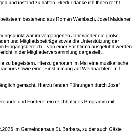
n und instand zu halten. Hierfür danke ich Ihnen recht
 Arbeitsteam bestehend aus Roman Wambach, Josef Maldener
iehungspunkt war im vergangenen Jahr wieder die große
nden und Mitgliedsbeiträge sowie die Unterstützung der
im Eingangsbereich – von einer Fachfirma ausgeführt werden.
icht in der Mitgliederversammlung dargestellt.
lle zu begeistern. Hierzu gehörten im Mai eine musikalische
arachors sowie eine „Einstimmung auf Weihnachten“ mit
ugänglich gemacht. Hierzu fanden Führungen durch Josef
 Freunde und Förderer ein reichhaltiges Programm mit
2.2026 im Gemeindehaus St. Barbara, zu der auch Gäste