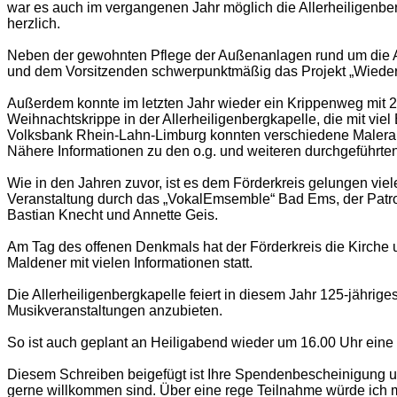
war es auch im vergangenen Jahr möglich die Allerheiligenber
herzlich.
Neben der gewohnten Pflege der Außenanlagen rund um die A
und dem Vorsitzenden schwerpunktmäßig das Projekt „Wiedera
Außerdem konnte im letzten Jahr wieder ein Krippenweg mit 2
Weihnachtskrippe in der Allerheiligenbergkapelle, die mit vi
Volksbank Rhein-Lahn-Limburg konnten verschiedene Malerarbe
Nähere Informationen zu den o.g. und weiteren durchgeführte
Wie in den Jahren zuvor, ist es dem Förderkreis gelungen vie
Veranstaltung durch das „VokalEmsemble“ Bad Ems, der Patron
Bastian Knecht und Annette Geis.
Am Tag des offenen Denkmals hat der Förderkreis die Kirche u
Maldener mit vielen Informationen statt.
Die Allerheiligenbergkapelle feiert in diesem Jahr 125-jährig
Musikveranstaltungen anzubieten.
So ist auch geplant an Heiligabend wieder um 16.00 Uhr eine 
Diesem Schreiben beigefügt ist Ihre Spendenbescheinigung u
gerne willkommen sind. Über eine rege Teilnahme würde ich m