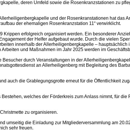
gkapelle, deren Umfeld sowie die Rosenkranzstationen zu pflege
llerheiligenbergkapelle und der Rosenkranstationen hat das
ufbau der ehemaligen Rosenkranzstation 11“ verwirklicht.
9 Krippen erfolgreich organisiert werden. Ein besonderer Anz
el Engagement der Helfer aufgebaut wurde. Durch die vielen Spe
iten innerhalb der Allerheiligenbergkapelle – hauptsächlich 
n Arbeiten und Maßnahmen im Jahr 2025 werden im Geschäftsber
le Besucher durch Veranstaltungen in der Allerheiligenbergkape
atsgottesdienst an Allerheiligenberg mit Begleitung des Barb
nd auch die Grablegungsgrotte erneut für die Öffentlichkeit z
es Bestehen, welches der Förderkreis zum Anlass nimmt, für die
Christmette zu organisieren.
nd umseitig die Einladung zur Mitgliederversammlung am 20.0
ich sehr freuen.