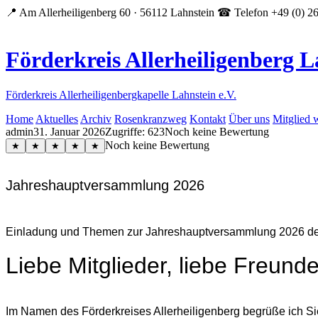
📍 Am Allerheiligenberg 60 · 56112 Lahnstein
☎ Telefon +49 (0) 2
Förderkreis Allerheiligenberg L
Förderkreis Allerheiligenbergkapelle Lahnstein e.V.
Home
Aktuelles
Archiv
Rosenkranzweg
Kontakt
Über uns
Mitglied 
admin
31. Januar 2026
Zugriffe: 623
Noch keine Bewertung
Noch keine Bewertung
★
★
★
★
★
Jahreshauptversammlung 2026
Einladung und Themen zur Jahreshauptversammlung 2026 des
Liebe Mitglieder, liebe Freund
Im Namen des Förderkreises Allerheiligenberg begrüße ich S